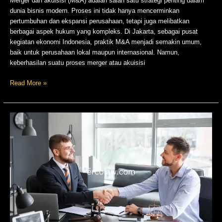
Merger dan akuisisi (M&A) adalah salah satu strategi penting dalam
dunia bisnis modern. Proses ini tidak hanya mencerminkan
pertumbuhan dan ekspansi perusahaan, tetapi juga melibatkan
berbagai aspek hukum yang kompleks. Di Jakarta, sebagai pusat
kegiatan ekonomi Indonesia, praktik M&A menjadi semakin umum,
baik untuk perusahaan lokal maupun internasional. Namun,
keberhasilan suatu proses merger atau akuisisi
Read More »
Layanan
Pengacara
Jakarta
untuk
Penanaman
Modal
Asing