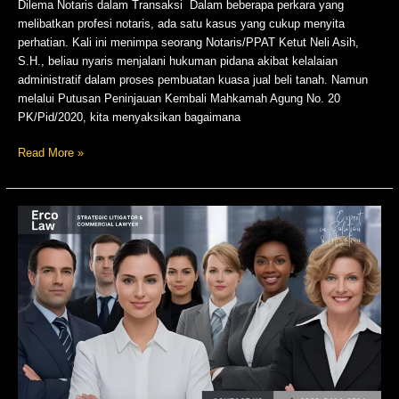
Dilema Notaris dalam Transaksi Dalam beberapa perkara yang
melibatkan profesi notaris, ada satu kasus yang cukup menyita
perhatian. Kali ini menimpa seorang Notaris/PPAT Ketut Neli Asih,
S.H., beliau nyaris menjalani hukuman pidana akibat kelalaian
administratif dalam proses pembuatan kuasa jual beli tanah. Namun
melalui Putusan Peninjauan Kembali Mahkamah Agung No. 20
PK/Pid/2020, kita menyaksikan bagaimana
Read More »
Direksi
tidak
digaji,
MA:
Perbuatan
Melawan
Hukum!