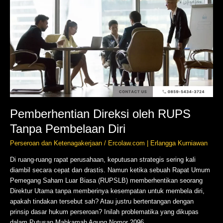
oleh
RUPS
Tanpa
Pembelaan
Diri
Pemberhentian Direksi oleh RUPS
Tanpa Pembelaan Diri
Perseroan dan Ketenagakerjaan
/
Ercolaw.com | Erlangga Kurniawan
Di ruang-ruang rapat perusahaan, keputusan strategis sering kali
diambil secara cepat dan drastis. Namun ketika sebuah Rapat Umum
Pemegang Saham Luar Biasa (RUPSLB) memberhentikan seorang
Direktur Utama tanpa memberinya kesempatan untuk membela diri,
apakah tindakan tersebut sah? Atau justru bertentangan dengan
prinsip dasar hukum perseroan? Inilah problematika yang dikupas
dalam Putusan Mahkamah Agung Nomor 2096