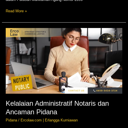
Read More »
Kelalaian
Administratif
Notaris
dan
Ancaman
Pidana
Kelalaian Administratif Notaris dan
Ancaman Pidana
Pidana
/
Ercolaw.com | Erlangga Kurniawan