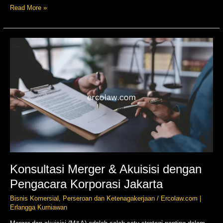
Read More »
Konsultasi
Merger
&
Akuisisi
dengan
Pengacara
Korporasi
Jakarta
Konsultasi Merger & Akuisisi dengan
Pengacara Korporasi Jakarta
Bisnis Komersial
,
Perseroan dan Ketenagakerjaan
/
Ercolaw.com |
Erlangga Kurniawan