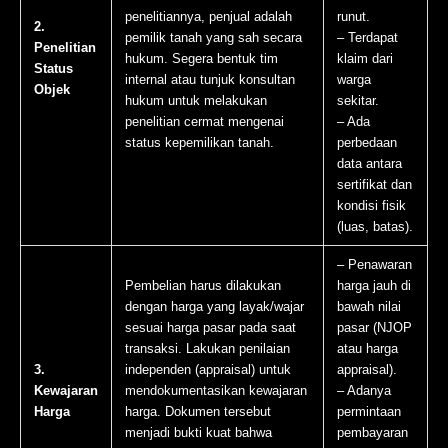
penelitiannya, penjual adalah
runut.
2.
pemilik tanah yang sah secara
– Terdapat
Penelitian
hukum. Segera bentuk tim
klaim dari
Status
internal atau tunjuk konsultan
warga
Objek
hukum untuk melakukan
sekitar.
penelitian cermat mengenai
– Ada
status kepemilikan tanah.
perbedaan
data antara
sertifikat dan
kondisi fisik
(luas, batas).
– Penawaran
Pembelian harus dilakukan
harga jauh di
dengan harga yang layak/wajar
bawah nilai
sesuai harga pasar pada saat
pasar (NJOP
transaksi. Lakukan penilaian
atau harga
3.
independen (appraisal) untuk
appraisal).
Kewajaran
mendokumentasikan kewajaran
– Adanya
Harga
harga. Dokumen tersebut
permintaan
menjadi bukti kuat bahwa
pembayaran