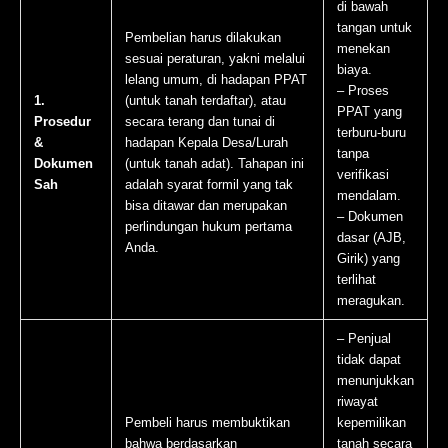
di bawah
tangan untuk
Pembelian harus dilakukan
menekan
sesuai peraturan, yakni melalui
biaya.
lelang umum, di hadapan PPAT
– Proses
1.
(untuk tanah terdaftar), atau
PPAT yang
Prosedur
secara terang dan tunai di
terburu-buru
&
hadapan Kepala Desa/Lurah
tanpa
Dokumen
(untuk tanah adat). Tahapan ini
verifikasi
Sah
adalah syarat formil yang tak
mendalam.
bisa ditawar dan merupakan
– Dokumen
perlindungan hukum pertama
dasar (AJB,
Anda.
Girik) yang
terlihat
meragukan.
– Penjual
tidak dapat
menunjukkan
riwayat
Pembeli harus membuktikan
kepemilikan
bahwa berdasarkan
tanah secara