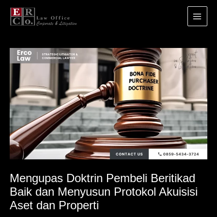
Main
Menu
Lewati
ke
konten
Mengupas Doktrin Pembeli Beritikad
Baik dan Menyusun Protokol Akuisisi
Aset dan Properti