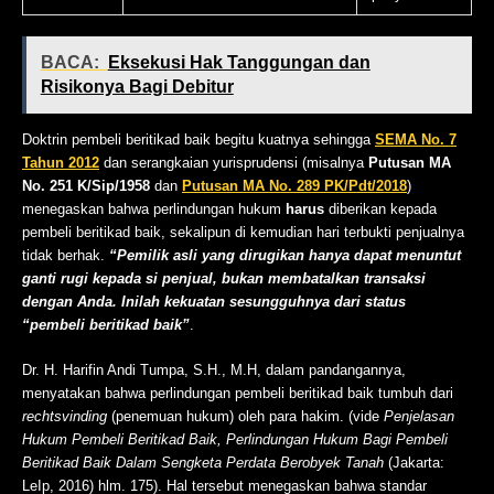
BACA:
Eksekusi Hak Tanggungan dan
Risikonya Bagi Debitur
Doktrin pembeli beritikad baik begitu kuatnya sehingga
SEMA No. 7
Tahun 2012
dan serangkaian yurisprudensi (misalnya
Putusan MA
No. 251 K/Sip/1958
dan
Putusan MA No. 289 PK/Pdt/2018
)
menegaskan bahwa perlindungan hukum
harus
diberikan kepada
pembeli beritikad baik, sekalipun di kemudian hari terbukti penjualnya
tidak berhak.
“Pemilik asli yang dirugikan hanya dapat menuntut
ganti rugi kepada si penjual, bukan membatalkan transaksi
dengan Anda. Inilah kekuatan sesungguhnya dari status
“pembeli beritikad baik”
.
Dr. H. Harifin Andi Tumpa, S.H., M.H, dalam pandangannya,
menyatakan bahwa perlindungan pembeli beritikad baik tumbuh dari
rechtsvinding
(penemuan hukum) oleh para hakim. (vide
Penjelasan
Hukum Pembeli Beritikad Baik, Perlindungan Hukum Bagi Pembeli
Beritikad Baik Dalam Sengketa Perdata Berobyek Tanah
(Jakarta:
LeIp, 2016) hlm. 175). Hal tersebut menegaskan bahwa standar