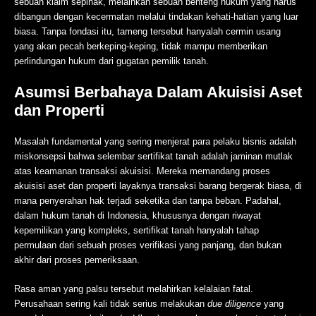
sebuah klaim sepihak, melainkan sebuah benteng hukum yang harus
dibangun dengan kecermatan melalui tindakan kehati-hatian yang luar
biasa. Tanpa fondasi itu, tameng tersebut hanyalah cermin usang
yang akan pecah berkeping-keping, tidak mampu memberikan
perlindungan hukum dari gugatan pemilik tanah.
Asumsi Berbahaya Dalam Akuisisi Aset
dan Properti
Masalah fundamental yang sering menjerat para pelaku bisnis adalah
miskonsepsi bahwa selembar sertifikat tanah adalah jaminan mutlak
atas keamanan transaksi akuisisi. Mereka memandang proses
akuisisi aset dan properti layaknya transaksi barang bergerak biasa, di
mana penyerahan hak terjadi seketika dan tanpa beban. Padahal,
dalam hukum tanah di Indonesia, khususnya dengan riwayat
kepemilikan yang kompleks, sertifikat tanah hanyalah tahap
permulaan dari sebuah proses verifikasi yang panjang, dan bukan
akhir dari proses pemeriksaan.
Rasa aman yang palsu tersebut melahirkan kelalaian fatal.
Perusahaan sering kali tidak serius melakukan
due diligence
yang