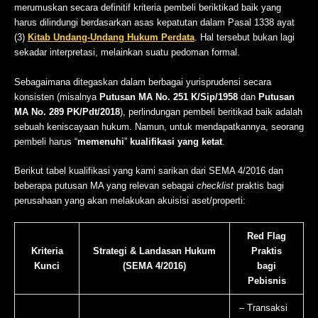
merumuskan secara definitif kriteria pembeli beriktikad baik yang
harus dilindungi berdasarkan asas kepatutan dalam Pasal 1338 ayat
(3)
Kitab Undang-Undang Hukum Perdata
. Hal tersebut bukan lagi
sekadar interpretasi, melainkan suatu pedoman formal.
Sebagaimana ditegaskan dalam berbagai yurisprudensi secara
konsisten (misalnya
Putusan MA No. 251 K/Sip/1958
dan
Putusan
MA No. 289 PK/Pdt/2018
), perlindungan pembeli beritikad baik adalah
sebuah keniscayaan hukum. Namun, untuk mendapatkannya, seorang
pembeli harus “
memenuhi
”
kualifikasi yang ketat
.
Berikut tabel kualifikasi yang kami sarikan dari SEMA 4/2016 dan
beberapa putusan MA yang relevan sebagai
checklist
praktis bagi
perusahaan yang akan melakukan akuisisi aset/properti:
Red Flag
Kriteria
Strategi & Landasan Hukum
Praktis
Kunci
(SEMA 4/2016)
bagi
Pebisnis
– Transaksi