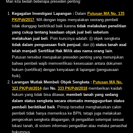
Mari kita bedah beberapa preseden penting:
Kegagalan Investigasi Lapangan :
Dalam
Putusan MA No. 135
PK/Pdt/2017
, MA dengan tegas menyatakan seorang pembeli
tidak dianggap beriktikad baik karena
tidak melakukan penelitian
yang cukup tentang keadaan objek jual beli sebelum
melakukan jual beli
. Poin kuncinya adalah: (i) objek sengketa
tidak dalam penguasaan fisik penjual
, dan (ii)
status tanah asal
telah menjadi Sertifikat Hak Milik atas nama orang lain
.
Putusan tersebut merupakan preseden penting yang menunjukan
bahwa pembeli wajib memverifikasi kesesuaian antara dokumen
hukum (sertifikat) dengan kenyataan di lapangan (penguasaan
fisik).
Larangan Mutlak Membeli Objek Sengketa :
Putusan MA No.
323 PK/Pdt/2014
dan
No.
333 PK/Pdt/2018
memberikan kaidah
hukum yang tidak bisa ditawar,
membeli tanah yang sedang
dalam status sengketa secara otomatis menggugurkan status
pembeli beriktikad baik
. Prinsip tersebut mengharuskan calon
pembeli tidak hanya memeriksa ke BPN, tetapi juga melakukan
pengecekan sengketa dilapangan, di pengadilan setempat sesuai
lokasi tanah, di sistem informasi pengadilan atau melalui penasihat
hukumnya.