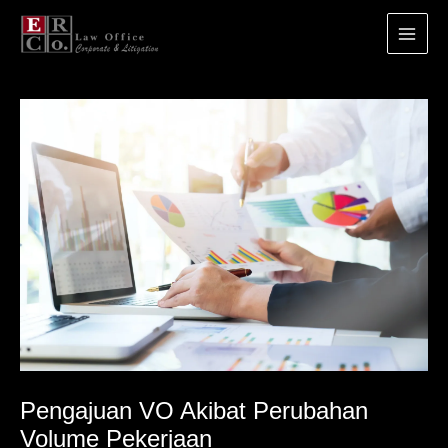
Main
Menu
Lewati
ke
konten
Pengajuan VO Akibat Perubahan
Volume Pekerjaan