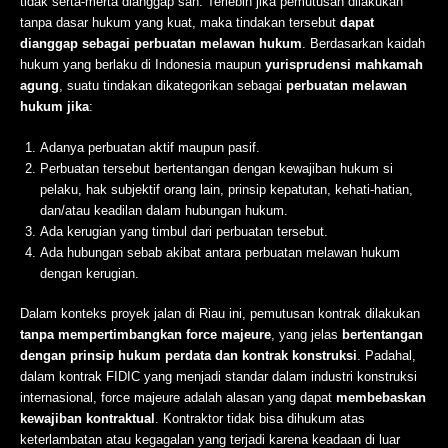
tidak serta-merta dianggap sah. Terlebih jika pemutusan dilakukan
tanpa dasar hukum yang kuat, maka tindakan tersebut
dapat
dianggap sebagai perbuatan melawan hukum
. Berdasarkan kaidah
hukum yang berlaku di Indonesia maupun
yurisprudensi mahkamah
agung
, suatu tindakan dikategorikan sebagai
perbuatan melawan
hukum jika
:
Adanya perbuatan aktif maupun pasif.
Perbuatan tersebut bertentangan dengan kewajiban hukum si
pelaku, hak subjektif orang lain, prinsip kepatutan, kehati-hatian,
dan/atau keadilan dalam hubungan hukum.
Ada kerugian yang timbul dari perbuatan tersebut.
Ada hubungan sebab akibat antara perbuatan melawan hukum
dengan kerugian.
Dalam konteks proyek jalan di Riau ini, pemutusan kontrak dilakukan
tanpa mempertimbangkan force majeure
, yang jelas
bertentangan
dengan prinsip hukum perdata dan kontrak konstruksi
. Padahal,
dalam kontrak FIDIC yang menjadi standar dalam industri konstruksi
internasional, force majeure adalah alasan yang dapat
membebaskan
kewajiban kontraktual
. Kontraktor tidak bisa dihukum atas
keterlambatan atau kegagalan yang terjadi karena keadaan di luar