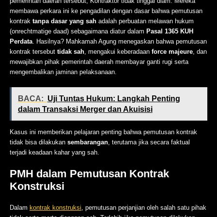
pemerintah daerah tersebut, Kontraktor tidak tinggal diam. Mereka
membawa perkara ini ke pengadilan dengan dasar bahwa pemutusan
kontrak
tanpa dasar yang sah
adalah perbuatan melawan hukum
(onrechtmatige daad) sebagaimana diatur dalam
Pasal 1365 KUH
Perdata
. Hasilnya? Mahkamah Agung menegaskan bahwa pemutusan
kontrak tersebut
tidak sah
, mengakui keberadaan
force majeure
, dan
mewajibkan pihak pemerintah daerah membayar ganti rugi serta
mengembalikan jaminan pelaksanaan.
BACA:
Uji Tuntas Hukum: Langkah Penting
dalam Transaksi Merger dan Akuisisi
Kasus ini memberikan pelajaran penting bahwa pemutusan kontrak
tidak bisa dilakukan
sembarangan
, terutama jika secara faktual
terjadi keadaan kahar yang sah.
PMH dalam Pemutusan Kontrak
Konstruksi
Dalam
kontrak konstruksi
, pemutusan perjanjian oleh salah satu pihak