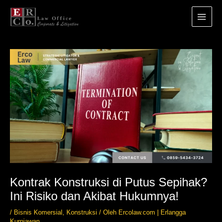
Main
Menu
Lewati
ke
konten
Kontrak Konstruksi di Putus Sepihak?
Ini Risiko dan Akibat Hukumnya!
/
Bisnis Komersial
,
Konstruksi
/ Oleh
Ercolaw.com | Erlangga
Kurniawan