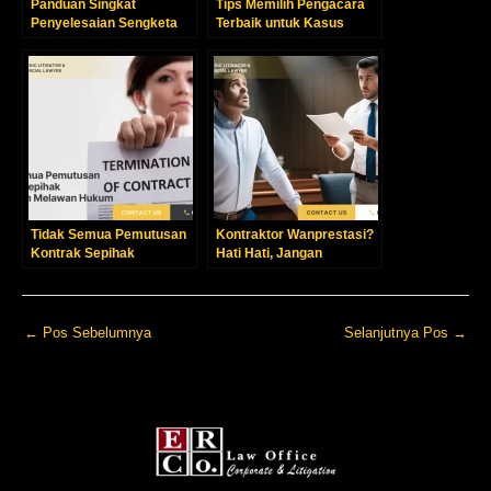
Panduan Singkat
Tips Memilih Pengacara
Penyelesaian Sengketa
Terbaik untuk Kasus
Konstruksi di Indonesia
Konstruksi Anda
Tidak Semua Pemutusan
Kontraktor Wanprestasi?
Kontrak Sepihak
Hati Hati, Jangan
Perbuatan Melawan
Langsung Gugat!
Hukum
←
Pos Sebelumnya
Selanjutnya Pos
→