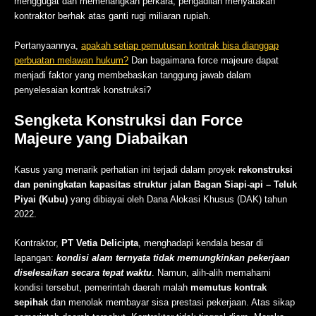
menggugat dan memenangkan perkara, pengadilan menyatakan
kontraktor berhak atas ganti rugi miliaran rupiah.
Pertanyaannya,
apakah setiap pemutusan kontrak bisa dianggap
perbuatan melawan hukum?
Dan bagaimana force majeure dapat
menjadi faktor yang membebaskan tanggung jawab dalam
penyelesaian kontrak konstruksi?
Sengketa Konstruksi dan Force
Majeure yang Diabaikan
Kasus yang menarik perhatian ini terjadi dalam proyek
rekonstruksi
dan peningkatan kapasitas struktur jalan Bagan Siapi-api – Teluk
Piyai (Kubu)
yang dibiayai oleh Dana Alokasi Khusus (DAK) tahun
2022.
Kontraktor,
PT Vetia Delicipta
, menghadapi kendala besar di
lapangan:
kondisi alam ternyata tidak memungkinkan pekerjaan
diselesaikan secara tepat waktu
. Namun, alih-alih memahami
kondisi tersebut, pemerintah daerah malah
memutus kontrak
sepihak
dan menolak membayar sisa prestasi pekerjaan. Atas sikap