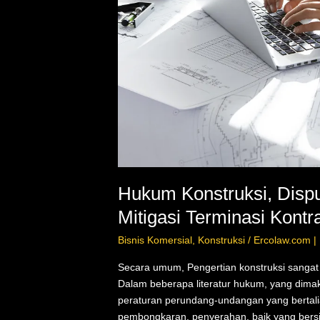
Hukum Konstruksi, Dispu
Mitigasi Terminasi Kontr
Bisnis Komersial
,
Konstruksi
/
Ercolaw.com |
Secara umum, Pengertian konstruksi sangat l
Dalam beberapa literatur hukum, yang dima
peraturan perundang-undangan yang bertali
pembongkaran, penyerahan, baik yang bersif