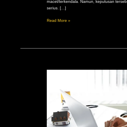
macet/terkendala. Namun, keputusan terse
serius. […]
Read More »
Hukum
Konstruksi,
Dispute
Settlement,
Risiko
dan
Mitigasi
Terminasi
Kontrak