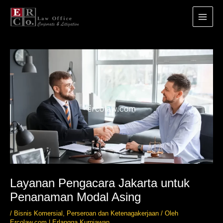
Main
Menu
Lewati
ke
konten
Layanan Pengacara Jakarta untuk
Penanaman Modal Asing
/
Bisnis Komersial
,
Perseroan dan Ketenagakerjaan
/ Oleh
Ercolaw.com | Erlangga Kurniawan