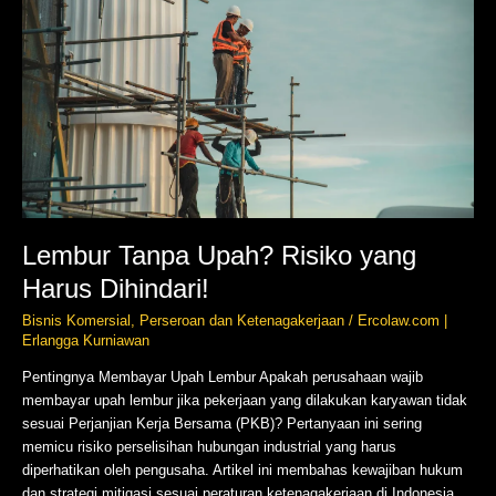
Risiko
yang
Harus
Dihindari!
Lembur Tanpa Upah? Risiko yang
Harus Dihindari!
Bisnis Komersial
,
Perseroan dan Ketenagakerjaan
/
Ercolaw.com |
Erlangga Kurniawan
Pentingnya Membayar Upah Lembur Apakah perusahaan wajib
membayar upah lembur jika pekerjaan yang dilakukan karyawan tidak
sesuai Perjanjian Kerja Bersama (PKB)? Pertanyaan ini sering
memicu risiko perselisihan hubungan industrial yang harus
diperhatikan oleh pengusaha. Artikel ini membahas kewajiban hukum
dan strategi mitigasi sesuai peraturan ketenagakerjaan di Indonesia.