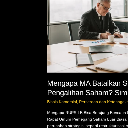
dan
RUPS-
LB
Pengalihan
Saham?
Simak
Penjelasannya!
Mengapa MA Batalkan S
Pengalihan Saham? Sim
Bisnis Komersial
,
Perseroan dan Ketenagake
Mengapa RUPS-LB Bisa Berujung Bencana H
Rapat Umum Pemegang Saham Luar Biasa (R
perubahan strategis, seperti restrukturisas