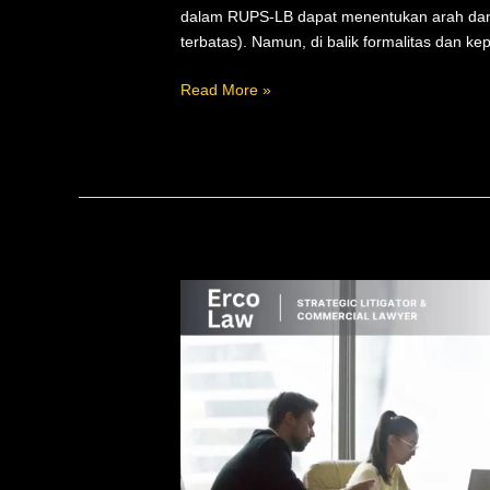
dalam RUPS-LB dapat menentukan arah dan 
terbatas). Namun, di balik formalitas dan k
Read More »
Pemberhentian
Direksi
oleh
RUPS
Tanpa
Pembelaan
Diri