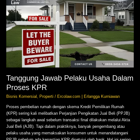
Jawab
Pelaku
Usaha
Dalam
Proses
KPR
Tanggung Jawab Pelaku Usaha Dalam
Proses KPR
Bisnis Komersial
,
Properti
/
Ercolaw.com | Erlangga Kurniawan
Proses pembelian rumah dengan skema Kredit Pemilikan Rumah
(KPR) sering kali melibatkan Perjanjian Pengikatan Jual Beli (PPJB)
sebagai langkah awal sebelum transaksi final dilakukan melalui Akta
Jual Beli (AJB). Tapi dalam praktiknya, banyak pengembang atau
pelaku usaha yang memaksakan konsumen untuk menandatangani
PPJB sebelum ada kepastian KPR disetujui oleh bank. Hal ini sering