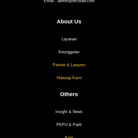
Email : admin@ercolaw.com
About Us
Layanan
Keunggulan
Partner & Lawyers
Hubungi Kami
Others
Insight & News
PKPU & Pailit
Karir